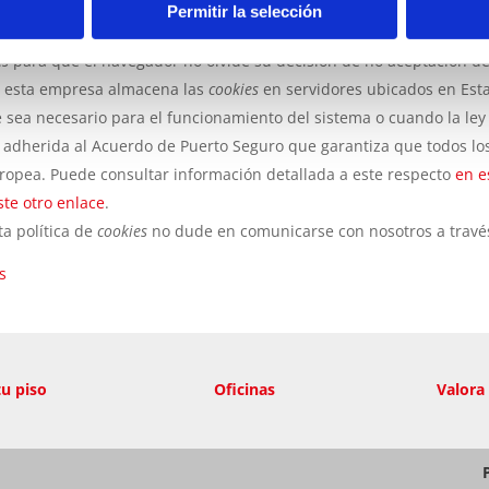
antes legales pueden garantizar la correcta o incorrecta manipula
Permitir la selección
es
para que el navegador no olvide su decisión de no aceptación d
, esta empresa almacena las
cookies
en servidores ubicados en Est
e sea necesario para el funcionamiento del sistema o cuando la ley
a adherida al Acuerdo de Puerto Seguro que garantiza que todos lo
uropea. Puede consultar información detallada a este respecto
en e
te otro enlace
.
ta política de
cookies
no dude en comunicarse con nosotros a través
s
tu piso
Oficinas
Valora