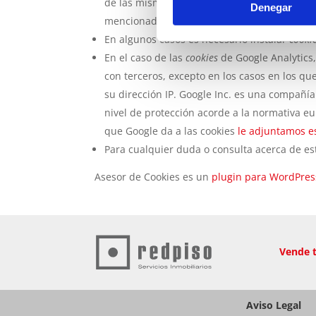
de las mismas. Ni esta web ni sus represent
Denegar
mencionados navegadores.
En algunos casos es necesario instalar
cooki
En el caso de las
cookies
de Google Analytics
con terceros, excepto en los casos en los qu
su dirección IP. Google Inc. es una compañí
nivel de protección acorde a la normativa e
que Google da a las cookies
le adjuntamos es
Para cualquier duda o consulta acerca de es
Asesor de Cookies es un
plugin para WordPres
Vende 
Aviso Legal