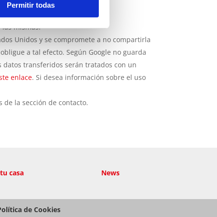
ción de las
cookies
por parte de los
Permitir todas
e las mismas.
ados Unidos y se compromete a no compartirla
 obligue a tal efecto. Según Google no guarda
s datos transferidos serán tratados con un
ste enlace
. Si desea información sobre el uso
 de la sección de contacto.
 tu casa
News
Política de Cookies