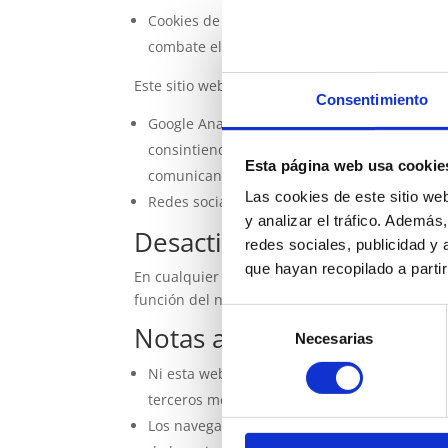
Cookies de sesión, para garantizar que los 
combate el
spam
.
Este sitio web utiliza las siguientes
cookies de
Consentimiento
Google Analytics: Almacena
cookies
para poder
consintiendo el tratamiento de información a
Esta página web usa cookie
comunicando directamente con Google.
Las cookies de este sitio we
Redes sociales: Cada red social utiliza sus 
y analizar el tráfico. Ademá
Desactivación o eliminaci
redes sociales, publicidad y
que hayan recopilado a parti
En cualquier momento podrá ejercer su derecho
función del navegador que esté usando.
Aquí 
Selección
Notas adicionales
Necesarias
de
consentimiento
Ni esta web ni sus representantes legales se
terceros mencionados en esta política de
co
Los navegadores web son las herramientas 